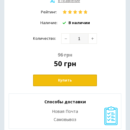
Иммунная система и общее здоровье
Рейтинг:
Препараты для печени
Наличие:
В наличии
Здоровье кожи
−
+
Количество
:
Обезболивающие средства
96
грн
(мази,гели,масла)
50
грн
Для похудения
Купить
Способы доставки
Новая Почта
Самовывоз