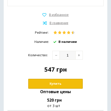
Иммунная система и общее здоровье
Препараты для печени
Здоровье кожи
Рейтинг:
Наличие:
В наличии
Обезболивающие средства
(мази,гели,масла)
−
+
Количество
:
Для похудения
547
грн
Купить
Оптовые цены
520 грн
от 3 шт