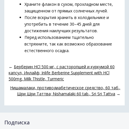
Храните флакон в сухом, прохладном месте,
защищенном от прямых солнечных лучей.
После вскрытия хранить в холодильнике и
употребить в течение 30–45 дней для
достижения наилучших результатов.
Перед использованием тщательно
встряхните, так как возможно образование
естественного осадка.
←
Берберин HCl 500 мг, с расторопшей и куркумой 60
капсул, Инлайф; Inlife Berberine Supplement with HCl
500mg, Milk Thistle, Turmeric
Нишамалаки, противодиабетическое средство, 60 таб.,
Шри Шри Таттва; Nishamalaki 60 tab., Sri Sri Tattva
→
Подписка