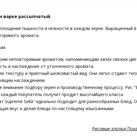
и варке рассыпчатый.
воплощение пышности и нежности в каждом зерне. Выращенный в
торимого аромата.
ым:
своим неповторимым ароматом, напоминающим запах свежих цвет
ость и наслаждение от утонченного аромата.
ю текстуру и приятный шелковистый вид. Они легко отдают тепл
тоящим наслаждением.
ое внимание подбору зерен и производственному процессу. Рис "
о каждый покупатель получит продукт высочайшего класса.
т Supreme Sella" идеально подходит для разнообразных блюд. О
щая вкус и делая блюда по-настоящему изысканными.
Рисовые хлопья Поха 