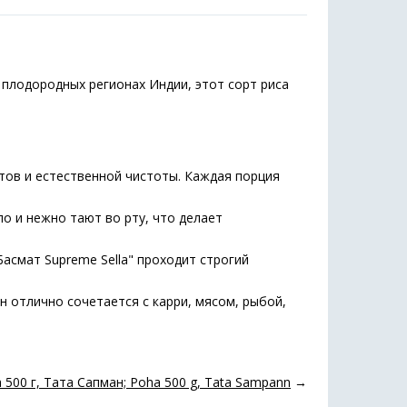
 плодородных регионах Индии, этот сорт риса
ов и естественной чистоты. Каждая порция
о и нежно тают во рту, что делает
Басмат Supreme Sella" проходит строгий
н отлично сочетается с карри, мясом, рыбой,
500 г, Тата Сапман; Poha 500 g, Tata Sampann
→