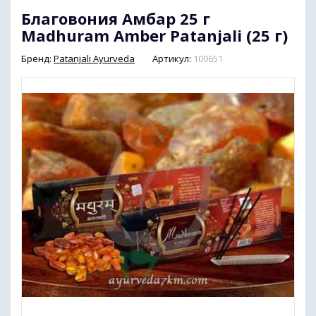
Благовония Амбар 25 г
Диабетические Препараты
Кокосовое масло
Madhuram Amber Patanjali (25 г)
Бренд:
Patanjali Ayurveda
Артикул:
100651
Опорно-двигательная система
Дыхательная система и ОРВИ (остро
- респираторные вирусные инфекции)
Здоровье женщины
Здоровье мужчины
Препараты для волос
Почки и мочеполовая система
Сердечно-сосудистая система