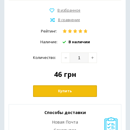
Иммунная система и общее здоровье
Препараты для печени
Рейтинг:
Здоровье кожи
Наличие:
В наличии
Обезболивающие средства
(мази,гели,масла)
−
+
Количество
:
Для похудения
46
грн
Купить
Способы доставки
Новая Почта