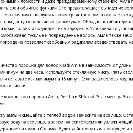
клонными к ломкости и даже преждевременному старению. Амла п
ить свои обычные функции. Это предотвращает выпадение воло
т ее отличным отшелушивающим средством. Амла очищает кожу 
ствам доступ к волосяным фолликулам. Обладая антибактериа
 кожи головы и подавляет их в зародыше. Успокаивая и успокаи
, омолаживая тусклые и поврежденные волосы. Амла также забо
 природе не позволяет свободным радикалам воздействовать на
чество порошка для волос Khadi Amla в зависимости от длины 
к минимум на два часа. Используйте стеклянную миску. (пять сто
ы и оставьте как минимум на 15 минут. Если ваши волосы жирны
ска и сияния.
 количество порошка Amla, Reetha и Shikakai. Эта смесь работ
ня.
у амлы и смешайте с теплой водой. Нанесите на все лицо. Оста
овую воду на все лицо, а затем нанесите крем или увлажняющий 
держание витамина С в амле будет действовать как вяжущее и 