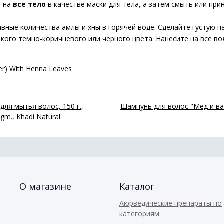
a на
все тело
в качестве маски для тела, а затем смыть или пр
вные количества амлы и хны в горячей воде. Сделайте густую па
кого темно-коричневого или черного цвета. Нанесите на все вол
der) With Henna Leaves
ля мытья волос, 150 г.,
Шампунь для волос "Мед и ван
gm., Khadi Natural
О магазине
Каталог
Аюрведические препараты по
категориям