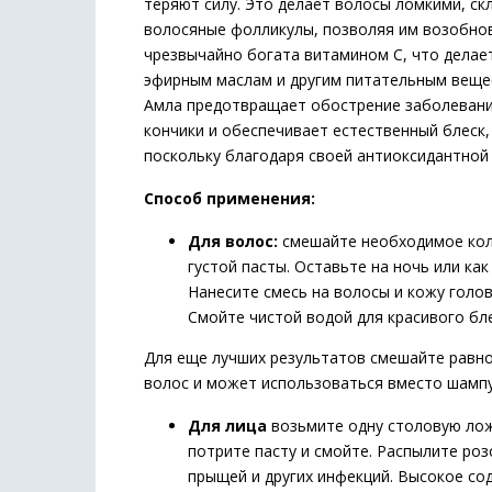
теряют силу. Это делает волосы ломкими, с
волосяные фолликулы, позволяя им возобнов
чрезвычайно богата витамином С, что делае
эфирным маслам и другим питательным веще
Амла предотвращает обострение заболеваний
кончики и обеспечивает естественный блеск
поскольку благодаря своей антиоксидантной
Способ применения:
Для волос:
смешайте необходимое коли
густой пасты. Оставьте на ночь или ка
Нанесите смесь на волосы и кожу голов
Смойте чистой водой для красивого бле
Для еще лучших результатов смешайте равное
волос и может использоваться вместо шампу
Для лица
возьмите одну столовую ложк
потрите пасту и смойте. Распылите роз
прыщей и других инфекций. Высокое со