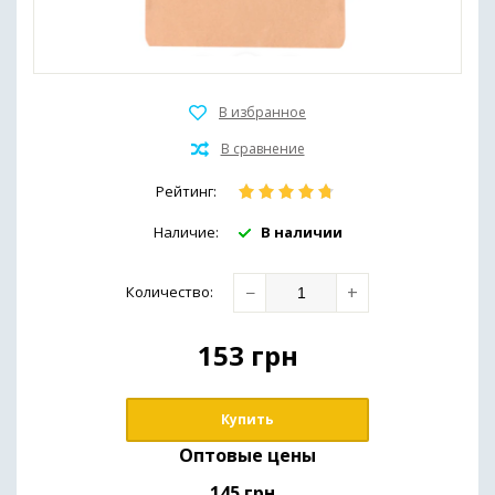
Иммунная система и общее здоровье
Препараты для печени
Здоровье кожи
Обезболивающие средства
Рейтинг:
(мази,гели,масла)
Наличие:
В наличии
Для похудения
−
+
Количество
:
153
грн
Купить
Оптовые цены
145 грн