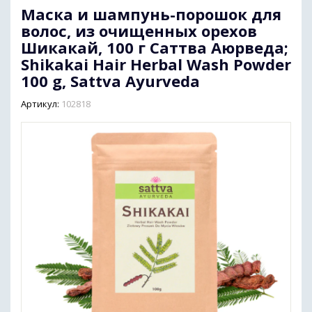
Маска и шампунь-порошок для
Диабетические Препараты
Кокосовое масло
волос, из очищенных орехов
Шикакай, 100 г Саттва Аюрведа;
Shikakai Hair Herbal Wash Powder
Опорно-двигательная система
100 g, Sattva Ayurveda
Дыхательная система и ОРВИ (остро
Артикул:
102818
- респираторные вирусные инфекции)
Здоровье женщины
Здоровье мужчины
Препараты для волос
Почки и мочеполовая система
Сердечно-сосудистая система