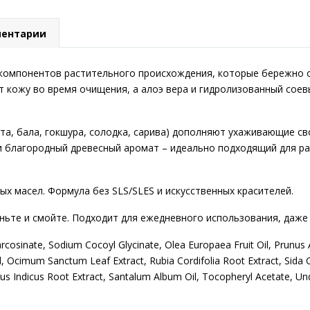
ентарии
 компонентов растительного происхождения, которые бережно 
т кожу во время очищения, а алоэ вера и гидролизованный соев
та, бала, гокшура, солодка, сарива) дополняют ухаживающие св
и благородный древесный аромат – идеально подходящий для р
х масел. Формула без SLS/SLES и искусственных красителей.
ньте и смойте. Подходит для ежедневного использования, даже
cosinate, Sodium Cocoyl Glycinate, Olea Europaea Fruit Oil, Prunus 
, Ocimum Sanctum Leaf Extract, Rubia Cordifolia Root Extract, Sida Cor
us Indicus Root Extract, Santalum Album Oil, Tocopheryl Acetate, Und