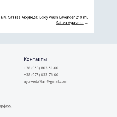
 мл, Саттва Аюрведа; Body wash Lavender 210 ml,
Sattva Ayurveda
→
Контакты
+38 (068) 803-51-00
+38 (073) 033-76-00
ayurveda7km@gmail.com
парфюм