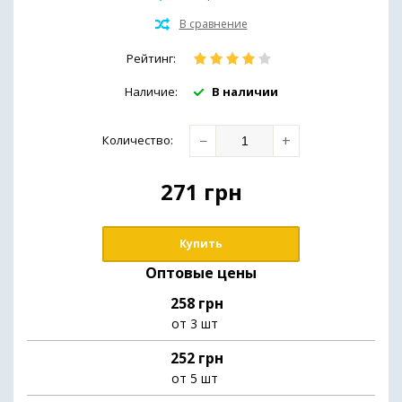
Иммунная система и общее здоровье
Рейтинг:
Препараты для печени
Наличие:
В наличии
Здоровье кожи
−
+
Количество
:
Обезболивающие средства
(мази,гели,масла)
271
грн
Для похудения
Купить
Оптовые цены
258 грн
от 3 шт
252 грн
от 5 шт