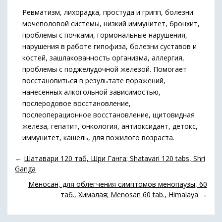
Ревматизм, лихорадка, простуда и грипп, болезни
мочеполовой системы, низкий иммунитет, бронхит,
проблемы с почками, гормональные нарушения,
нарушения в работе гипофиза, болезни суставов и
костей, зашлакованность организма, аллергия,
проблемы с поджелудочной железой. Помогает
восстановиться в результате поражений,
нанесенных алкогольной зависимостью,
послеродовое восстановление,
послеоперационное восстановление, щитовидная
железа, гепатит, онкология, антиоксидант, детокс,
иммунитет, кашель, для пожилого возраста.
←
Шатавари 120 таб, Шри Ганга; Shatavari 120 tabs, Shri
Ganga
Меносан, для облегчения симптомов менопаузы, 60
таб., Хималая; Menosan 60 tab., Himalaya
→