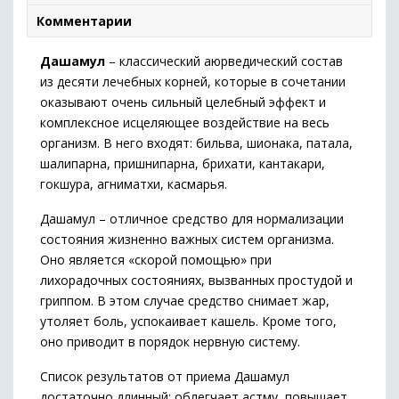
Комментарии
Дашамул
– классический аюрведический состав
из десяти лечебных корней, которые в сочетании
оказывают очень сильный целебный эффект и
комплексное исцеляющее воздействие на весь
организм. В него входят: бильва, шионака, патала,
шалипарна, пришнипарна, брихати, кантакари,
гокшура, агниматхи, касмарья.
Дашамул – отличное средство для нормализации
состояния жизненно важных систем организма.
Оно является «скорой помощью» при
лихорадочных состояниях, вызванных простудой и
гриппом. В этом случае средство снимает жар,
утоляет боль, успокаивает кашель. Кроме того,
оно приводит в порядок нервную систему.
Список результатов от приема Дашамул
достаточно длинный: облегчает астму, повышает