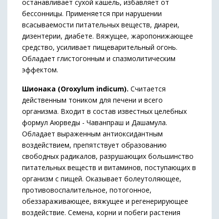
останавливает сухой кашель, избавляет от
бессонницы. Применяется при нарушении
всасываемости питательных веществ, диареи,
дизентерии, диабете. Вяжущее, жаропонижающее
средство, усиливает пищеварительный огонь.
Обладает глистогонным и спазмолитическим
эффектом.
Шионака (Oroxylum indicum).
Считается
действенным тоником для печени и всего
организма. Входит в состав известных целебных
формул Аюрведы - Чаванпраш и Дашамула.
Обладает выраженным антиоксидантным
воздействием, препятствует образованию
свободных радикалов, разрушающих большинство
питательных веществ и витаминов, поступающих в
организм с пищей. Оказывает болеутоляющее,
противовоспалительное, потогонное,
обеззараживающее, вяжущее и регенерирующее
воздействие. Семена, корни и побеги растения