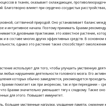
оцессов в тканях, оказывает охлаждающее, противолихорадочн
й. Благотворно влияет при сердечно-сосудистых расстройствах
духовной, саттвичной природой. Оно устанавливает баланс межд
ное и интуитивное начала. Поэтому принимать Брахми рекоменд
анимается духовными практиками. это известное растение, кото
ак и в составе многих других эффективных средств. В основном
ельности, однако это растение также способствует омоложени
растение используют для того, чтобы улучшить умственную деят
при любых нарушениях деятельности головного мозга. Его актив
ления которых обычно замедляется, рекомендуется проходить к
о Брахми помогает как при анорексии, так и при переедании – с
, что Брахми значительно уменьшает тягу к сладкому. Также оно
енных для этого. Повышает иммунитет.
ль, большие умственные нагрузки, ухудшение памяти, снижение