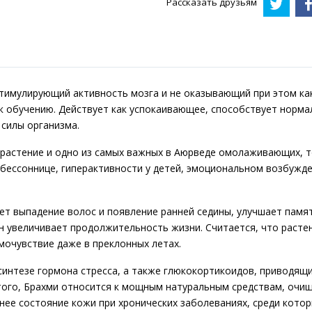
Рассказать друзьям
стимулирующий активность мозга и не оказывающий при этом к
 обучению. Действует как успокаивающее, способствует норма
силы организма.
и растение и одно из самых важных в Аюрведе омолаживающих, 
, бессоннице, гиперактивности у детей, эмоциональном возбужде
ет выпадение волос и появление ранней седины, улучшает памя
он увеличивает продолжительность жизни. Считается, что расте
очувствие даже в преклонных летах.
 синтезе гормона стресса, а также глюкокортикоидов, приводя
того, Брахми относится к мощным натуральным средствам, очи
е состояние кожи при хронических заболеваниях, среди которых