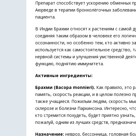
Препарат способствует ускорению обменных пр
Аюрведе в терапии бронхолёгочных заболевани
пациента.
В Индии Брахми относят к растениям с самой 
соединяя таким образом в человеке его логич
осознанности, но особенно тем, кто активно з
используется как самостоятельное средство, т
нервной системы и улучшения умственной деят
функцию, поднятию иммунитета.
Активные ингредиенты:
Брахми (Bacopa monnieri).
Как правило, это 
память, скорость реакции, и в целом полезно 
также учащиеся. Пожилым людям, скорость мыш
склерозе и болезни Паркинсона. Интересно, чт
кто стремится похудеть, будет приятно узнать
пожалуй, одним из лучших средств, предназнач
Назначение:
невроз, бессонница, головная бо