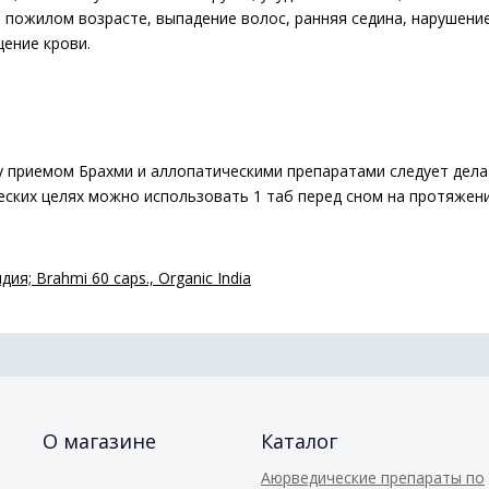
 пожилом возрасте, выпадение волос, ранняя седина, нарушение
щение крови.
ду приемом Брахми и аллопатическими препаратами следует дела
еских целях можно использовать 1 таб перед сном на протяжени
ия; Brahmi 60 caps., Organic India
О магазине
Каталог
Аюрведические препараты по