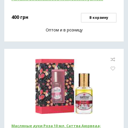
Иммунная система и общее здоровье
400
грн
В корзину
Препараты для печени
Оптом и в розницу
Здоровье кожи
Обезболивающие средства
(мази,гели,масла)
Для похудения
Масляные духи Роза 10 мл, Саттва Аюрведа;