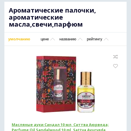
Ароматические палочки,
Диабетические Препараты
Кокосовое масло
ароматические
масла,свечи,парфюм
Опорно-двигательная система
умолчанию
цене
названию
рейтингу
Дыхательная система и ОРВИ (остро
- респираторные вирусные инфекции)
Здоровье женщины
Здоровье мужчины
Препараты для волос
Почки и мочеполовая система
Сердечно-сосудистая система
Масляные духи Сандал 10 мл, Саттва Аюрведа;
Perfume Oil Sandalwood 10 ml, Sattva Ayurveda