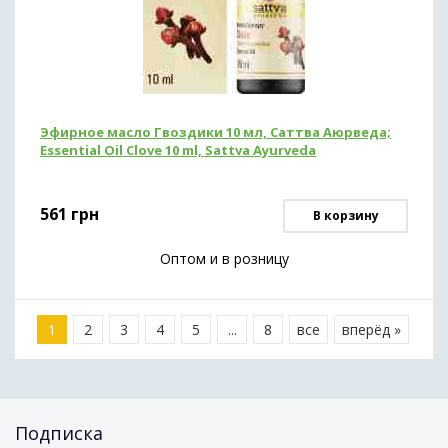
Эфирное масло Гвоздики 10 мл, Саттва Аюрведа;
Essential Oil Clove 10 ml, Sattva Ayurveda
561
грн
В корзину
Оптом и в розницу
1
2
3
4
5
...
8
все
вперёд »
Подписка