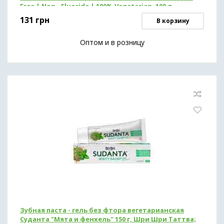
Free | Non - Fluoride | 100% Vegetarian, 100 g
131
грн
В корзину
Оптом и в розницу
Зубная паста - гель без фтора вегетарианская
Суданта "Мята и фенхель" 150 г, Шри Шри Таттва;