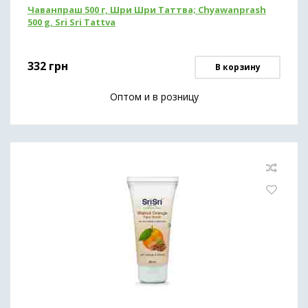
Чаванпраш 500 г, Шри Шри Таттва; Chyawanprash
500 g, Sri Sri Tattva
332
грн
В корзину
Оптом и в розницу