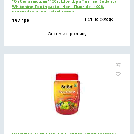
"Отбеливающая" 150 г, Шри Шри Таттва; Sudanta
Whitening Toothpaste - Non - Fluoride - 100%
Vegetarian, 150 g, Sri Sri Tattva
Нет на складе
192
грн
Оптом и в розницу