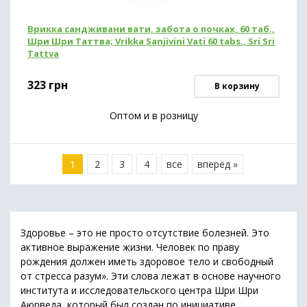
Врикка сандживани вати, забота о почках, 60 таб.,
Шри Шри Таттва; Vrikka Sanjivini Vati 60 tabs., Sri Sri
Tattva
323
грн
В корзину
Оптом и в розницу
1
2
3
4
все
вперёд »
Здоровье – это не просто отсутствие болезней. Это
активное выражение жизни. Человек по праву
рождения должен иметь здоровое тело и свободный
от стресса разум». Эти слова лежат в основе научного
института и исследовательского центра Шри Шри
Аюрведа, который был создан по инициативе