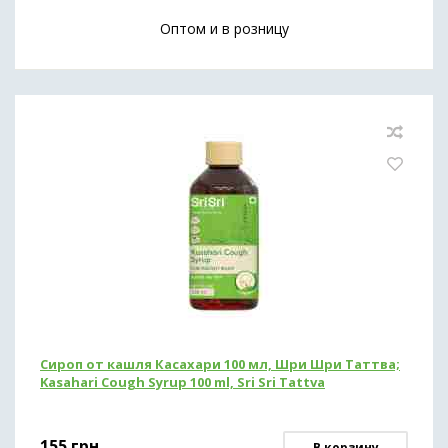
Оптом и в розницу
Сироп от кашля Касахари 100 мл, Шри Шри Таттва;
Kasahari Cough Syrup 100 ml, Sri Sri Tattva
155
грн
В корзину