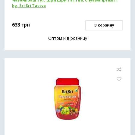
Чаванпраш 1 кг, Шри Шри Таттва; Chyawanprash 1
kg, Sri Sri Tattva
633
грн
В корзину
Оптом и в розницу