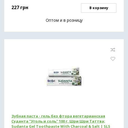
227
грн
В корзину
Оптом и в розницу
Зубная паста - гель без фтора вегетарианская
Суданта "Уголь и соль" 100 г, Шри Шри Таттва;
Sudanta Gel Toothpaste With Charcoal & Salt | SLS