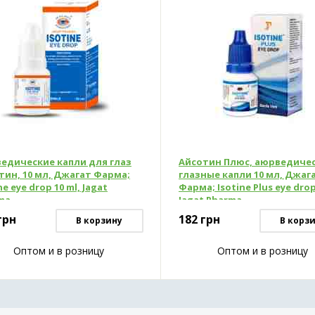
едические капли для глаз
Айсотин Плюс, аюрведиче
тин, 10 мл, Джагат Фарма;
глазные капли 10 мл, Джаг
ne eye drop 10 ml, Jagat
Фарма; Isotine Plus eye drop,
ma
Jagat Pharma
грн
182
грн
В корзину
В корз
Оптом и в розницу
Оптом и в розницу