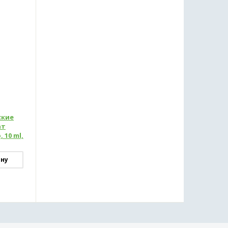
ские
ат
 10 ml,
ину