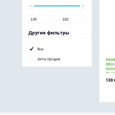
Другие фильтры
Все
Хиты продаж
Аюрв
Айсо
Isoti
Phar
130