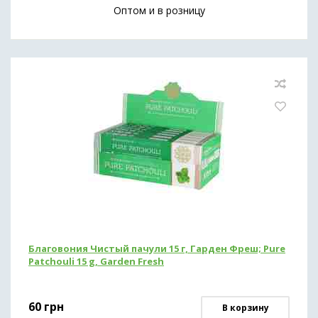
Оптом и в розницу
Иммунная система и общее здоровье
Препараты для печени
Здоровье кожи
Обезболивающие средства
(мази,гели,масла)
Для похудения
Благовония Чистый пачули 15 г, Гарден Фреш; Pure
Patchouli 15 g, Garden Fresh
60
грн
В корзину