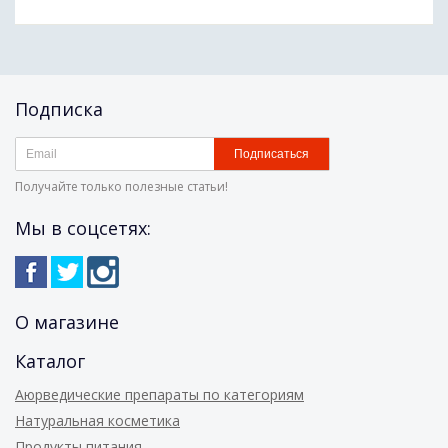
Иммунная система и общее здоровье
Препараты для печени
Подписка
Здоровье кожи
Подписаться
Обезболивающие средства
Получайте только полезные статьи!
(мази,гели,масла)
Мы в соцсетях:
Для похудения
О магазине
Каталог
Аюрведические препараты по категориям
Натуральная косметика
Продукты питания