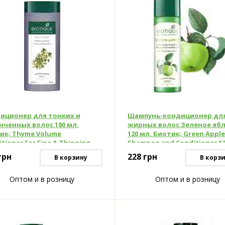
иционер для тонких и
Шампунь-кондиционер дл
нченных волос 180 мл,
жирных волос Зеленое яб
ик; Thyme Volume
120 мл, Биотик; Green Apple
tioner For Fine & Thinning
Shampoo and Conditioner 12
180 ml, Biotique
Biotique
грн
228
грн
В корзину
В корз
Оптом и в розницу
Оптом и в розницу