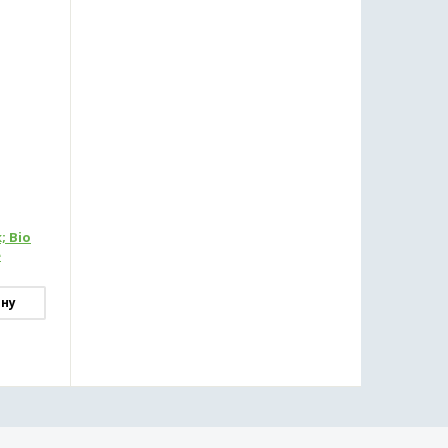
; Bio
e
ину