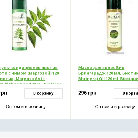
унь-кондиционер против
Масло для волос Био
оти с нимом (маргозой) 120
Брингарадж 120 мл, Биотик
Биотик; Margosa Anti-
Bhringraj Oil 120 ml, Biotiqu
uff Shampoо 120 ml, Biotique
грн
296
грн
В корзину
В корз
Оптом и в розницу
Оптом и в розницу