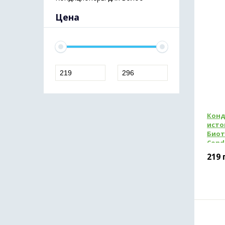
Цена
Конд
исто
Биот
Condi
Hair 
219